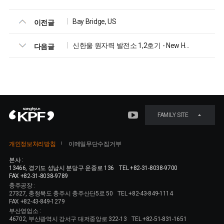
Bay Bridge, US
이전글
신한울 원자력 발전소 1,2호기 - New Hanwul nuclear power plant No.1, 2
다음글
FAMILY SITE
개인정보처리방침
이메일무단수집거부
본사 :
13466, 경기도 성남시 분당구 운중로 136
TEL +82-31-8038-9700
FAX +82-31-8038-9789
충주공장 :
27327, 충청북도 충주시 충주산단5로 50
TEL +82-43-849-1114
FAX +82-43-849-1279
부산영업소 :
46702, 부산광역시 강서구 대저중앙로 322-13
TEL +82-51-831-1651