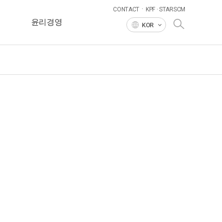
·
CONTACT
KPF · STARSCM
윤리경영
KOR