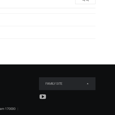
FAMILY SITE
tnam 170000
|