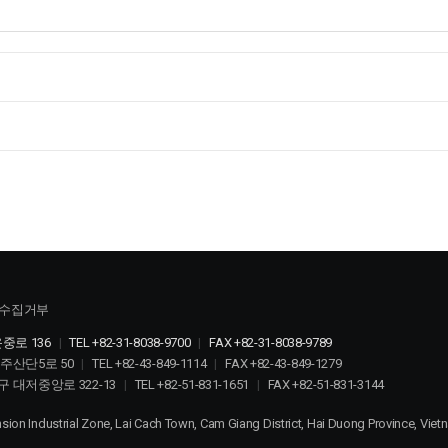
수집거부
중로 136
|
TEL +82-31-8038-9700
|
FAX +82-31-8038-9789
충주산단5로 50
|
TEL +82-43-849-1114
|
FAX +82-43-849-1279
구 대저중앙로 322-13
|
TEL +82-51-831-1651
|
FAX +82-51-831-3144
sion Industrial Zone, Lai Cach Town, Cam Giang District, Hai Duong Province, Vie