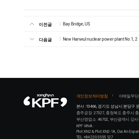
Bay Bridge, US
이전글
New Hanwul nuclear power plant No.1, 2
다음글
개인정보처리방침
이메일무단
본사 :
13466, 경기도 성남시 분당구 운
충주공장 :
27327, 충청북도 충주시 
부산영업소 :
46702, 부산광역시 강서
KPF VINA :
Plot XN2 & Plot XN2-1A, Dai An Expan
TEL +84 220 3555 127