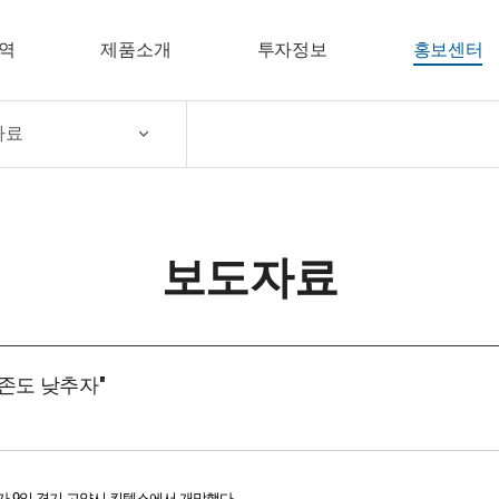
역
제품소개
투자정보
홍보센터
자료
보도자료
존도 낮추자"
'가 9일 경기 고양시 킨텍스에서 개막했다.