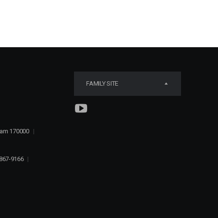
FAMILY SITE
tnam 170000
|
867-9166
|