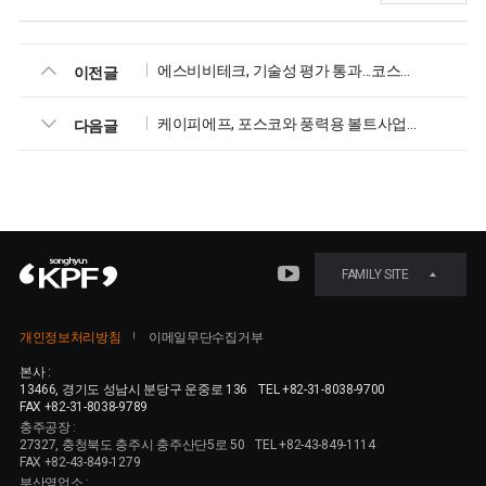
에스비비테크, 기술성 평가 통과...코스닥 진출 발판 마련
이전글
케이피에프, 포스코와 풍력용 볼트사업 공동 추진
다음글
FAMILY SITE
개인정보처리방침
이메일무단수집거부
본사 :
13466, 경기도 성남시 분당구 운중로 136
TEL +82-31-8038-9700
FAX +82-31-8038-9789
충주공장 :
27327, 충청북도 충주시 충주산단5로 50
TEL +82-43-849-1114
FAX +82-43-849-1279
부산영업소 :