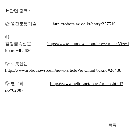
▶관련 링크 :
◎ 월간로봇기술
http://robotzine.co.kr/entry/257516
◎
철강금속신문
https://www.snmnews.com/news/articleView.
idxno=483826
◎ 로봇신문
http://www.irobotnews.com/news/articleView.html?idxno=26438
◎ 헬로티
https://www.hellot.net/news/article.html?
no=62087
목록