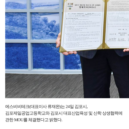
에스비비테크
(
대표이사 류재완
)
는
24
일 김포시
,
김포제일공업고등학교와 김포시 대표산업육성 및 산학 상생협력에
관한
MOU
를 체결했다고 밝혔다
.