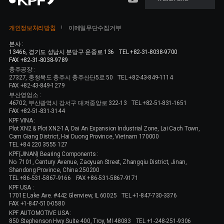
개인정보처리방침
이메일무단수집거부
본사 :
13466, 경기도 성남시 분당구 운중로 136
TEL +82-31-8038-9700
FAX +82-31-8038-9789
충주공장 :
27327, 충청북도 충주시 충주산단5로 50
TEL +82-43-849-1114
FAX +82-43-849-1279
부산영업소 :
46702, 부산광역시 강서구 대저중앙로 322-13
TEL +82-51-831-1651
FAX +82-51-831-3144
KPF VINA :
Plot XN2 & Plot XN2-1A, Dai An Expansion Industrial Zone, Lai Cach Town,
Cam Giang District, Hai Duong Province, Vietnam 170000
TEL +84 220 3555 127
KPF(JINAN) Bearing Components :
No. 7101, Century Avenue, Zaoyuan Street, Zhangqiu District, Jinan,
Shandong Province, China 250200
TEL +86-531-5867-9166
FAX +86-531-5867-9171
KPF USA :
1701E Lake Ave. #442 Glenview, IL 60025
TEL +1-847-730-3376
FAX +1-847-510-0580
KPF AUTOMOTIVE USA :
850 Stephenson Hwy Suite 400, Troy, MI 48083
TEL +1-248-251-9306