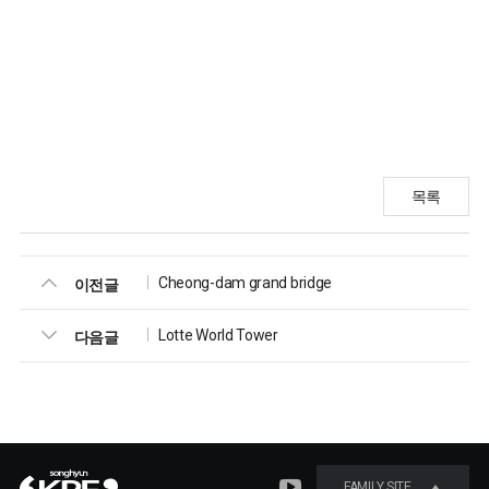
목록
Cheong-dam grand bridge
이전글
Lotte World Tower
다음글
FAMILY SITE